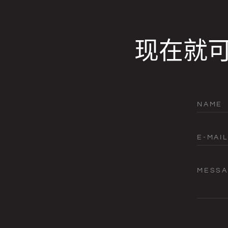
现在就
NAME
E-MAIL
MESS